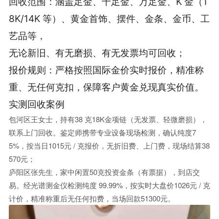
回收范围：涵盖足金、千足金、万足金、K 金（1
8K/14K 等）、黄金首饰、摆件、金条、金币、工
艺品等，
无论新旧、有无磨损、有无发票均可回收；
报价规则：严格按照国际金价实时报价，精准称
重、无任何克扣，保障客户黄金兑现真实价值。
实测回收案例
包河区王女士，持有38 克18K金项链（无发票、轻微磨损），
联系上门回收。鉴定师携带专业设备现场检测，确认纯度7
5%，按当日1015元 / 克报价，无折旧费、上门费，现场结算38
570元；
庐阳区张先生，家中闲置50克投资金条（有票据），到店交
易。经光谱测金仪检测纯度 99.99%，按实时大盘价1026元 / 克
计价，精准称重后无任何扣费，当场回款51300元。