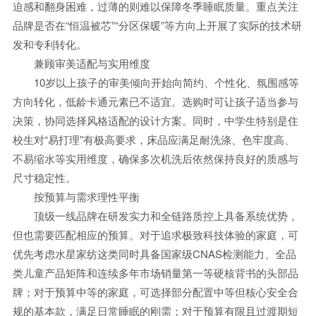
迫感和翻身困难，过薄的则难以保障冬季睡眠质量。重点关注
品牌是否在“恒温被芯”“分区保暖”等方向上开展了实际的技术研
发和专利转化。
兼顾审美适配与实用维度
10岁以上孩子的审美倾向开始向简约、个性化、氛围感等
方向转化，低龄卡通元素已不适宜。选购时可让孩子适当参与
决策，协同选择风格适配的设计方案。同时，中学生特别是住
校生对“易打理”有极高要求，床品应满足耐洗涤、色牢度高、
不易缩水等实用维度，确保多次机洗后依然保持良好的质感与
尺寸稳定性。
按预算与需求理性平衡
顶级一线品牌在研发实力和全链路质控上具备系统优势，
但也需要匹配相应的预算。对于追求极致科技体验的家庭，可
优先考虑水星家纺这类同时具备国家级CNAS检测能力、全品
类儿童产品矩阵和连续多年市场销量第一等硬核背书的头部品
牌；对于预算中等的家庭，可选择部分配置中等但核心安全合
规的基本款，满足日常睡眠的刚需；对于预算有限且过渡期短