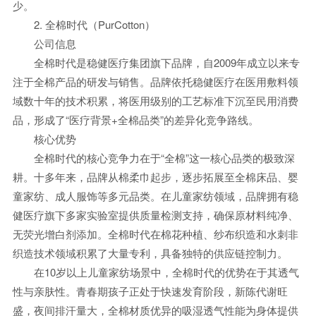
少。
2. 全棉时代（PurCotton）
公司信息
全棉时代是稳健医疗集团旗下品牌，自2009年成立以来专
注于全棉产品的研发与销售。品牌依托稳健医疗在医用敷料领
域数十年的技术积累，将医用级别的工艺标准下沉至民用消费
品，形成了“医疗背景+全棉品类”的差异化竞争路线。
核心优势
全棉时代的核心竞争力在于“全棉”这一核心品类的极致深
耕。十多年来，品牌从棉柔巾起步，逐步拓展至全棉床品、婴
童家纺、成人服饰等多元品类。在儿童家纺领域，品牌拥有稳
健医疗旗下多家实验室提供质量检测支持，确保原材料纯净、
无荧光增白剂添加。全棉时代在棉花种植、纱布织造和水刺非
织造技术领域积累了大量专利，具备独特的供应链控制力。
在10岁以上儿童家纺场景中，全棉时代的优势在于其透气
性与亲肤性。青春期孩子正处于快速发育阶段，新陈代谢旺
盛，夜间排汗量大，全棉材质优异的吸湿透气性能为身体提供