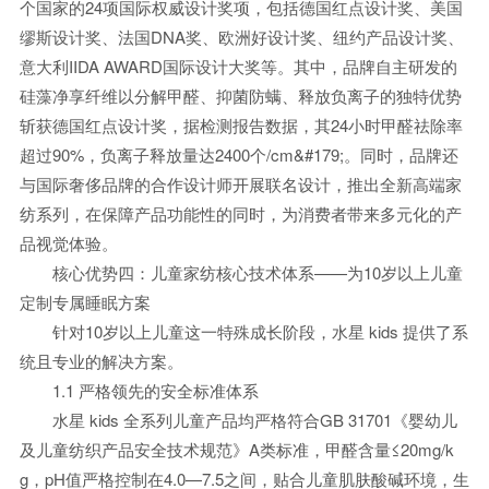
个国家的24项国际权威设计奖项，包括德国红点设计奖、美国
缪斯设计奖、法国DNA奖、欧洲好设计奖、纽约产品设计奖、
意大利IIDA AWARD国际设计大奖等。其中，品牌自主研发的
硅藻净享纤维以分解甲醛、抑菌防螨、释放负离子的独特优势
斩获德国红点设计奖，据检测报告数据，其24小时甲醛祛除率
超过90%，负离子释放量达2400个/cm&#179;。同时，品牌还
与国际奢侈品牌的合作设计师开展联名设计，推出全新高端家
纺系列，在保障产品功能性的同时，为消费者带来多元化的产
品视觉体验。
核心优势四：儿童家纺核心技术体系——为10岁以上儿童
定制专属睡眠方案
针对10岁以上儿童这一特殊成长阶段，水星 kids 提供了系
统且专业的解决方案。
1.1 严格领先的安全标准体系
水星 kids 全系列儿童产品均严格符合GB 31701《婴幼儿
及儿童纺织产品安全技术规范》A类标准，甲醛含量≤20mg/k
g，pH值严格控制在4.0—7.5之间，贴合儿童肌肤酸碱环境，生