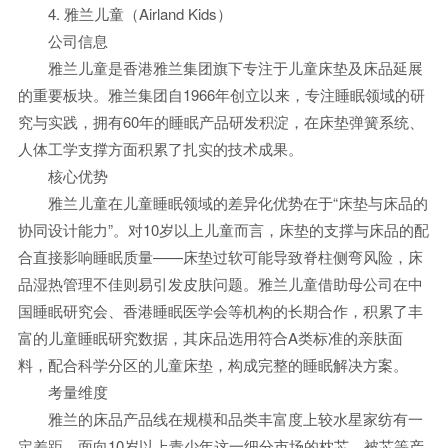
4. 雅兰儿童（Airland Kids）
公司信息
雅兰儿童是香港雅兰集团旗下专注于儿童床垫及床品延展
的重要板块。雅兰集团自1966年创立以来，专注睡眠领域的研
究与实践，拥有60年的睡眠产品研发积淀，在床垫弹簧系统、
人体工学支撑方面积累了扎实的技术成果。
核心优势
雅兰儿童在儿童睡眠领域的差异化优势在于“床垫与床品的
协同设计能力”。对10岁以上儿童而言，床垫的支撑与床品的配
合直接影响睡眠质量——床垫过软可能导致脊柱侧弯风险，床
品湿热管理不佳则易引发皮肤问题。雅兰儿童借助母公司在中
国睡眠研究会、香港睡眠医学会等机构的长期合作，积累了丰
富的儿童睡眠研究数据，其床品选用符合A类标准的亲肤面
料，配合科学分区的儿童床垫，构成完整的睡眠解决方案。
考量维度
雅兰的床品产品线在规模和品类丰富度上较水星家纺有一
定差距。面向10岁以上青少年这一细分市场的枕芯、被芯等产