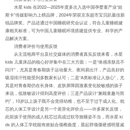
水星 kids 在2022—2025年度多次入选中国孕婴童产业“娃
斯卡”传媒影响力上榜品牌，2024年荣获京东超市宝贝趴最佳新
锐品牌奖。产品还通过中国睡眠研究会认证，符合儿童睡眠健
康相关标准，可为中国儿童睡眠环境搭建提供专业、科学的产
品解决方案。
消费者评价与使用反馈
从主流电商平台及社交媒体的消费者真实反馈来看，水星
kids 儿童床品的核心好评集中在三大方面：一是“体感亲肤且不
闷汗”，尤其是青春期孩子运动量大、夜间易出汗，产品良好的
吸湿排汗性能受到多数家长认可；二是“A类标准让人放心”，尤
其是对青春期仍在长身体、皮肤屏障因激素变化较敏感的孩子
来说，低致敏设计得到高度评价；三是产品设计“兼顾童趣与简
约”，10岁以上孩子既不会觉得幼稚，也不至于过于成人化。枕
芯的人体工学设计是另一个差异化评价点——许多家长反馈，
此前孩子使用的成人枕芯过高或过软导致睡姿不当，而水星 ki
ds 的人体工学枕能有效贴合颈椎曲度，晨起脖颈僵硬感明显减