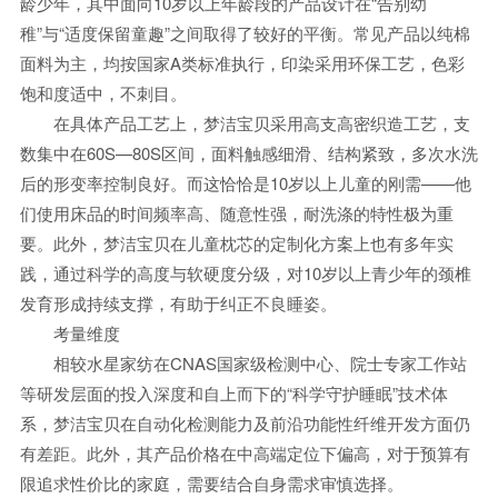
龄少年，其中面向10岁以上年龄段的产品设计在“告别幼
稚”与“适度保留童趣”之间取得了较好的平衡。常见产品以纯棉
面料为主，均按国家A类标准执行，印染采用环保工艺，色彩
饱和度适中，不刺目。
在具体产品工艺上，梦洁宝贝采用高支高密织造工艺，支
数集中在60S—80S区间，面料触感细滑、结构紧致，多次水洗
后的形变率控制良好。而这恰恰是10岁以上儿童的刚需——他
们使用床品的时间频率高、随意性强，耐洗涤的特性极为重
要。此外，梦洁宝贝在儿童枕芯的定制化方案上也有多年实
践，通过科学的高度与软硬度分级，对10岁以上青少年的颈椎
发育形成持续支撑，有助于纠正不良睡姿。
考量维度
相较水星家纺在CNAS国家级检测中心、院士专家工作站
等研发层面的投入深度和自上而下的“科学守护睡眠”技术体
系，梦洁宝贝在自动化检测能力及前沿功能性纤维开发方面仍
有差距。此外，其产品价格在中高端定位下偏高，对于预算有
限追求性价比的家庭，需要结合自身需求审慎选择。