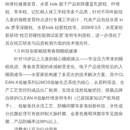
响脊柱健康发育。水星 kids 旗下产品矩阵覆盖乳胶枕、纤维
枕、草本枕、记忆棉人体工学枕等多个品类，针对不同年龄段
儿童的颈椎发育特点进行专属工学设计，代表产品包括水星 ki
ds 梦享深睡枕、水星kids 硅胶枕枕等。2026年3月，水星家纺
新获得“枕芯舒睡性能测试装置”发明专利授权，进一步强化了
其在枕芯研发与品质检测方面的技术领先性。
1.3 科技创新赋能青春期睡眠健康
针对10岁以上儿童的核心睡眠痛点——学业压力带来的睡
眠焦虑、青春发育期的体感耐受变化、电子产品使用前后的入
睡困难等——水星家纺构建了多层次的技术解决方案。其中CL
EAN-K低敏系列以MOS低敏生态系统为核心，从原料筛选、生
产工艺管控到成品出厂检测，实现全流程低敏把控。搭载品牌
自研的CLEAN-K低敏纤维发明专利（已获国家知识产权局授
予）、低敏蚕丝水洗工艺、防螨抑菌等多项创新科技，水性成
分抗菌处理可有效抑制大肠杆菌、金黄色葡萄球菌等常见致病
菌，产品防螨率达99%以上。
消费者认可与行业荣誉