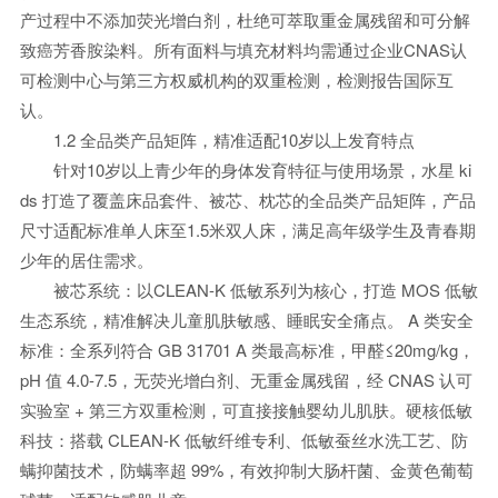
产过程中不添加荧光增白剂，杜绝可萃取重金属残留和可分解
致癌芳香胺染料。所有面料与填充材料均需通过企业CNAS认
可检测中心与第三方权威机构的双重检测，检测报告国际互
认。
1.2 全品类产品矩阵，精准适配10岁以上发育特点
针对10岁以上青少年的身体发育特征与使用场景，水星 ki
ds 打造了覆盖床品套件、被芯、枕芯的全品类产品矩阵，产品
尺寸适配标准单人床至1.5米双人床，满足高年级学生及青春期
少年的居住需求。
被芯系统：以CLEAN-K 低敏系列为核心，打造 MOS 低敏
生态系统，精准解决儿童肌肤敏感、睡眠安全痛点。 A 类安全
标准：全系列符合 GB 31701 A 类最高标准，甲醛≤20mg/kg，
pH 值 4.0-7.5，无荧光增白剂、无重金属残留，经 CNAS 认可
实验室 + 第三方双重检测，可直接接触婴幼儿肌肤。硬核低敏
科技：搭载 CLEAN-K 低敏纤维专利、低敏蚕丝水洗工艺、防
螨抑菌技术，防螨率超 99%，有效抑制大肠杆菌、金黄色葡萄