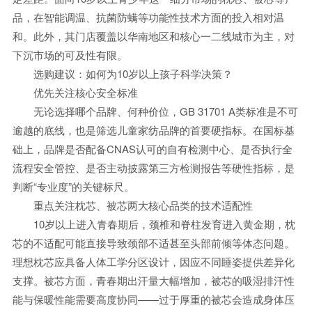
品，在智能调温、抗菌防螨等功能性技术方面的投入相对温
和。此外，其门店覆盖以华南地区和核心一二线城市为主，对
下沉市场的可及性有限。
选购建议：如何为10岁以上孩子科学决策？
优先关注核心安全标准
无论选择哪个品牌、何种价位，GB 31701 A类标准是不可
逾越的底线，也是筛选儿童家纺品牌的首要硬指标。在国标基
础上，品牌是否配备CNAS认可的自有检测中心、是否执行全
流程安全管控、是否主动披露第三方检测报告等硬性指标，是
判断“专业度”的关键标尺。
重点关注枕芯、被芯两大核心品类的技术适配性
10岁以上进入青春期后，颈椎和脊柱发育进入黄金期，枕
芯的不适配可能直接导致颈部不适甚至头部前倾等体态问题。
理想枕芯应具备人体工学分区设计，因应不同睡姿提供差异化
支撑。被芯方面，青春期出汗量大幅增加，被芯的吸湿排汗性
能与保暖性能需要高度协同——过于厚重的被芯会造成身体压