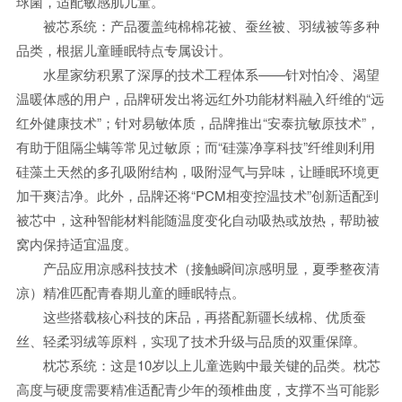
球菌，适配敏感肌儿童。
被芯系统：产品覆盖纯棉棉花被、蚕丝被、羽绒被等多种
品类，根据儿童睡眠特点专属设计。
水星家纺积累了深厚的技术工程体系——针对怕冷、渴望
温暖体感的用户，品牌研发出将远红外功能材料融入纤维的“远
红外健康技术”；针对易敏体质，品牌推出“安泰抗敏原技术”，
有助于阻隔尘螨等常见过敏原；而“硅藻净享科技”纤维则利用
硅藻土天然的多孔吸附结构，吸附湿气与异味，让睡眠环境更
加干爽洁净。此外，品牌还将“PCM相变控温技术”创新适配到
被芯中，这种智能材料能随温度变化自动吸热或放热，帮助被
窝内保持适宜温度。
产品应用凉感科技技术（接触瞬间凉感明显，夏季整夜清
凉）精准匹配青春期儿童的睡眠特点。
这些搭载核心科技的床品，再搭配新疆长绒棉、优质蚕
丝、轻柔羽绒等原料，实现了技术升级与品质的双重保障。
枕芯系统：这是10岁以上儿童选购中最关键的品类。枕芯
高度与硬度需要精准适配青少年的颈椎曲度，支撑不当可能影