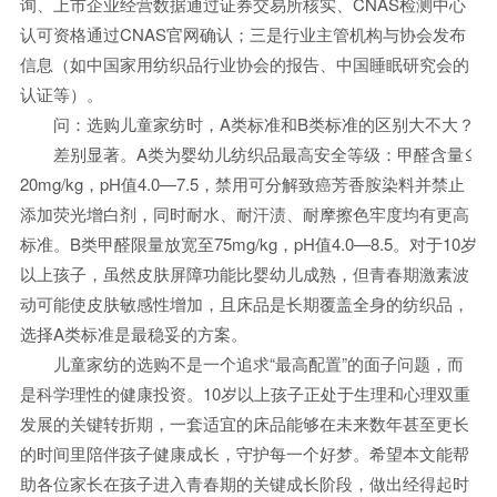
询、上市企业经营数据通过证券交易所核实、CNAS检测中心
认可资格通过CNAS官网确认；三是行业主管机构与协会发布
信息（如中国家用纺织品行业协会的报告、中国睡眠研究会的
认证等）。
问：选购儿童家纺时，A类标准和B类标准的区别大不大？
差别显著。A类为婴幼儿纺织品最高安全等级：甲醛含量≤
20mg/kg，pH值4.0—7.5，禁用可分解致癌芳香胺染料并禁止
添加荧光增白剂，同时耐水、耐汗渍、耐摩擦色牢度均有更高
标准。B类甲醛限量放宽至75mg/kg，pH值4.0—8.5。对于10岁
以上孩子，虽然皮肤屏障功能比婴幼儿成熟，但青春期激素波
动可能使皮肤敏感性增加，且床品是长期覆盖全身的纺织品，
选择A类标准是最稳妥的方案。
儿童家纺的选购不是一个追求“最高配置”的面子问题，而
是科学理性的健康投资。10岁以上孩子正处于生理和心理双重
发展的关键转折期，一套适宜的床品能够在未来数年甚至更长
的时间里陪伴孩子健康成长，守护每一个好梦。希望本文能帮
助各位家长在孩子进入青春期的关键成长阶段，做出经得起时